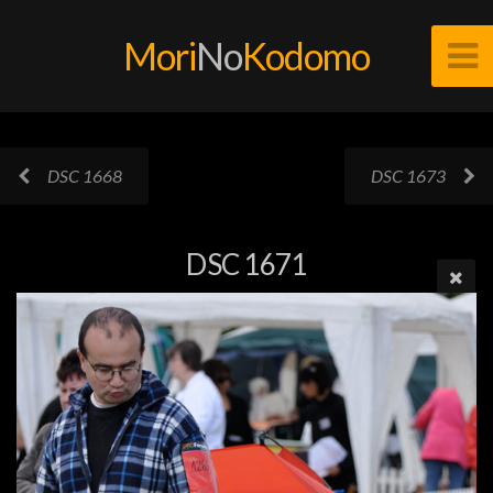
Mori
No
Kodomo
DSC 1668
DSC 1673
DSC 1671